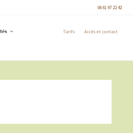
06 61 97 22 42
ités
Tarifs
Accès et contact