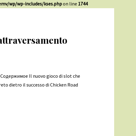
mv/wp/wp-includes/kses.php
on line
1744
lattraversamento
одержимое Il nuovo gioco di slot che
greto dietro il successo di Chicken Road