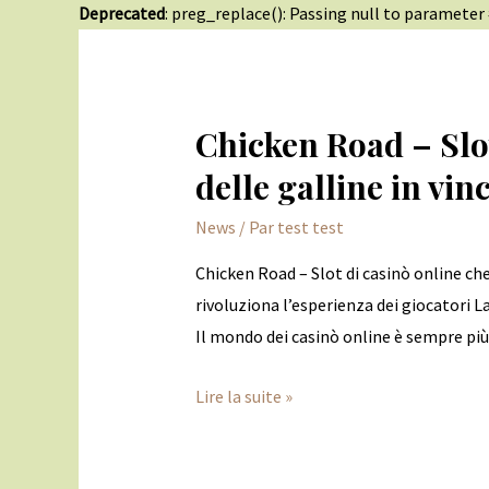
Deprecated
: preg_replace(): Passing null to parameter 
Chicken Road – Slo
Chicken
Road
delle galline in vinc
–
News
/ Par
test test
Slot
di
Chicken Road – Slot di casinò online ch
casin
rivoluziona l’esperienza dei giocatori L
online
Il mondo dei casinò online è sempre più
che
trasforma
Lire la suite »
lattraversamento
delle
galline