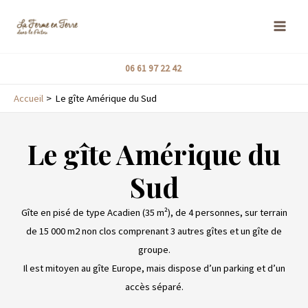
Aller
MAI
au
ME
contenu
06 61 97 22 42
Accueil
Le gîte Amérique du Sud
Le gîte Amérique du
Sud
Gîte en pisé de type Acadien (35 m²), de 4 personnes, sur terrain
de 15 000 m2 non clos comprenant 3 autres gîtes et un gîte de
groupe.
Il est mitoyen au gîte Europe, mais dispose d’un parking et d’un
accès séparé.