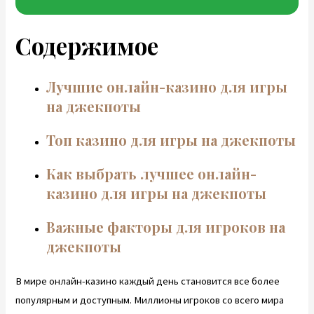
Содержимое
Лучшие онлайн-казино для игры
на джекпоты
Топ казино для игры на джекпоты
Как выбрать лучшее онлайн-
казино для игры на джекпоты
Важные факторы для игроков на
джекпоты
В мире онлайн-казино каждый день становится все более
популярным и доступным. Миллионы игроков со всего мира