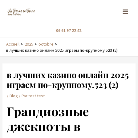
Aller
MAI
au
ME
contenu
06 61 97 22 42
Accueil
2025
octobre
в лучших казино онлайн 2025 играем по-крупному.523 (2)
Navigation
de
в лучших казино онлайн 2025
l’article
играем по-крупному.523 (2)
/
Blog
/ Par
test test
Грандиозные
джекпоты в