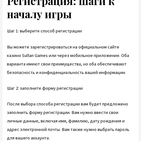
Регистрация: шаги к
началу игры
Шаг 1: выберите способ регистрации
Вы можете зарегистрироваться на официальном сайте
казино Sultan Games или через мобильное приложение. Оба
варианта имеют свои преимущества, но оба обеспечивают
безопасность и конфиденциальность вашей информации.
Шаг 2: заполните форму регистрации
После выбора способа регистрации вам будет предложено
заполнить форму регистрации. Вам нужно ввести свои
личные данные, включая имя, фамилию, дату рождения и
адрес электронной почты. Вам также нужно выбрать пароль
для вашего аккаунта.