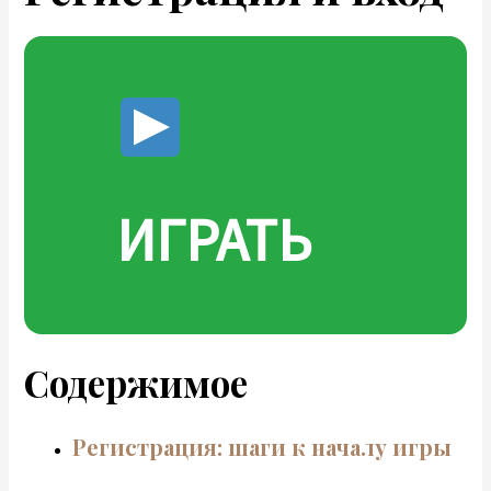
ИГРАТЬ
Содержимое
Регистрация: шаги к началу игры