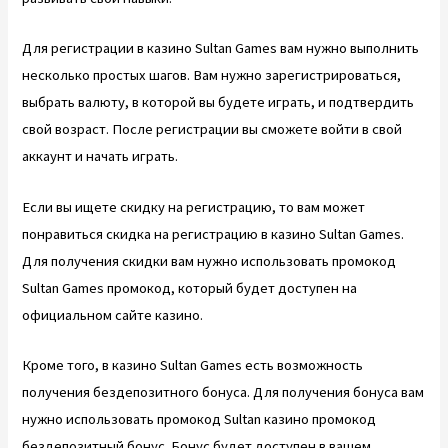
Для регистрации в казино Sultan Games вам нужно выполнить
несколько простых шагов. Вам нужно зарегистрироваться,
выбрать валюту, в которой вы будете играть, и подтвердить
свой возраст. После регистрации вы сможете войти в свой
аккаунт и начать играть.
Если вы ищете скидку на регистрацию, то вам может
понравиться скидка на регистрацию в казино Sultan Games.
Для получения скидки вам нужно использовать промокод
Sultan Games промокод, который будет доступен на
официальном сайте казино.
Кроме того, в казино Sultan Games есть возможность
получения бездепозитного бонуса. Для получения бонуса вам
нужно использовать промокод Sultan казино промокод
бездепозитный бонус. Бонус будет доступен в вашем