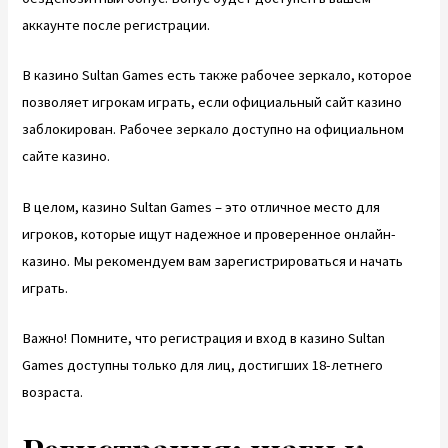
аккаунте после регистрации.
В казино Sultan Games есть также рабочее зеркало, которое
позволяет игрокам играть, если официальный сайт казино
заблокирован. Рабочее зеркало доступно на официальном
сайте казино.
В целом, казино Sultan Games – это отличное место для
игроков, которые ищут надежное и проверенное онлайн-
казино. Мы рекомендуем вам зарегистрироваться и начать
играть.
Важно! Помните, что регистрация и вход в казино Sultan
Games доступны только для лиц, достигших 18-летнего
возраста.