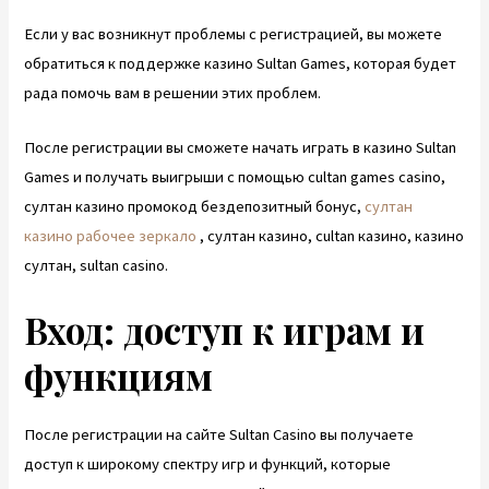
Если у вас возникнут проблемы с регистрацией, вы можете
обратиться к поддержке казино Sultan Games, которая будет
рада помочь вам в решении этих проблем.
После регистрации вы сможете начать играть в казино Sultan
Games и получать выигрыши с помощью сultan games casino,
султан казино промокод бездепозитный бонус,
султан
казино рабочее зеркало
, султан казино, сultan казино, казино
султан, sultan casino.
Вход: доступ к играм и
функциям
После регистрации на сайте Sultan Casino вы получаете
доступ к широкому спектру игр и функций, которые