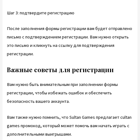
Шаг 3: подтвердите регистрацию
После заполнения формы регистрации вам будет отправлено
письмо с подтверждением регистрации. Вам нужно открыть
это письмо и кликнуть на ссылку для подтверждения
регистрации.
Важные советы для регистрации
Вам нужно быть внимательным при заполнении формы
регистрации, чтобы избежать ошибок и обеспечить
безопасность вашего аккаунта.
Вам также нужно помнить, что Sultan Games предлагает сultan
games промокод, который может помочь вам начать играть с
дополнительными выигрышами.