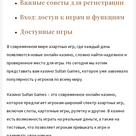
Важные советы для регистрации
Вход: доступ к играм и функциям
Доступные игры
В современном мире азартных игр, где каждый день
появляются новые онлайн-казино, сложно найти надежное и
проверенное место для игры. Но сегодня мы хотим
представить вам казино Sultan Games, которое уже завоевало
популярность у игроков по всему миру.
Казино Sultan Games – это современное онлайн-казино,
которое предлагает игрокам широкий спектр азартных игр,
включая слоты, карточные игры, рулетку и другие. В казино
есть возможность играть на реальные деньги, а также на
тестовые, что позволяет игрокам привыкать к игре и
развивать свои навыки.