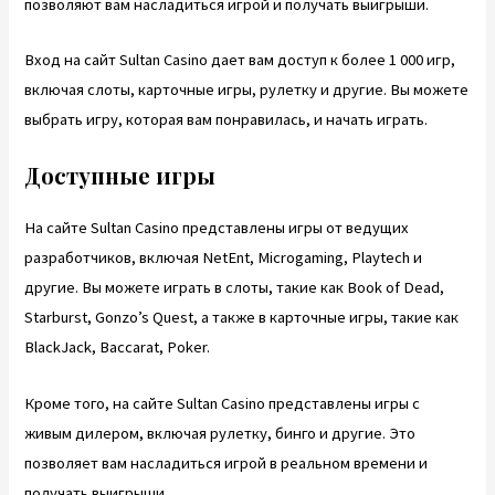
позволяют вам насладиться игрой и получать выигрыши.
Вход на сайт Sultan Casino дает вам доступ к более 1 000 игр,
включая слоты, карточные игры, рулетку и другие. Вы можете
выбрать игру, которая вам понравилась, и начать играть.
Доступные игры
На сайте Sultan Casino представлены игры от ведущих
разработчиков, включая NetEnt, Microgaming, Playtech и
другие. Вы можете играть в слоты, такие как Book of Dead,
Starburst, Gonzo’s Quest, а также в карточные игры, такие как
BlackJack, Baccarat, Poker.
Кроме того, на сайте Sultan Casino представлены игры с
живым дилером, включая рулетку, бинго и другие. Это
позволяет вам насладиться игрой в реальном времени и
получать выигрыши.