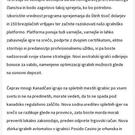
članstva in bodo zagotovo takoj sprejeta, ko bo potrebno.
Izkoristite vrednost programa sprejemanja do štirih tisoč dolarjev
in 150 brezplačnih vrtljajev ter začnite raziskovati našo igralniško
platformo. Platforma ponuja tudi varnejše, varnejše in lahko
zabavnejše igre na srečo, podprte z dvojnim certifikatom, elitno
storitvijo in predanostjo profesionalnemu užitku, vi pa boste
nadzorovali svoje stavne strategije. Novi avstralski igralci odkrijejo
bonuse za vabilo, namenjene optimizaciji igralnih možnosti glede
na osnovni depozit.
Čeprav mnogi Kanadčani igrajo na spletnih mestih igralnic po vsem
svetu in ne na predmetih, morate vedeti, da to ne spada pod
kanadsko regulativno zaščito. Nova sodna ureditev spletnih iger na
srečo se razlikuje glede na provinco, zato boste morda morali
preveriti lokalno zakonodajo, preden odprete trgovski račun. Nova
zbirka igralnih avtomatov v igralnici Posido Casino je vrhunska in