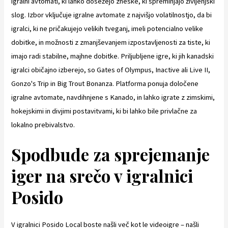
igralni avtomati, ki lahko dosežejo zneske, ki spreminjajo življenjski
slog. Izbor vključuje igralne avtomate z najvišjo volatilnostjo, da bi
igralci, ki ne pričakujejo velikih tveganj, imeli potencialno velike
dobitke, in možnosti z zmanjševanjem izpostavljenosti za tiste, ki
imajo radi stabilne, majhne dobitke. Priljubljene igre, ki jih kanadski
igralci običajno izberejo, so Gates of Olympus, Inactive ali Live II,
Gonzo's Trip in Big Trout Bonanza. Platforma ponuja določene
igralne avtomate, navdihnjene s Kanado, in lahko igrate z zimskimi,
hokejskimi in divjimi postavitvami, ki bi lahko bile privlačne za
lokalno prebivalstvo.
Spodbude za sprejemanje
iger na srečo v igralnici
Posido
V igralnici Posido Local boste našli več kot le videoigre – našli