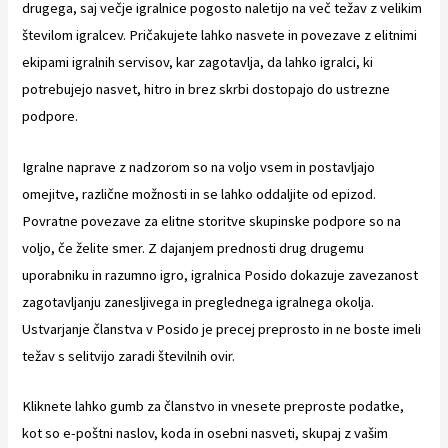
drugega, saj večje igralnice pogosto naletijo na več težav z velikim
številom igralcev. Pričakujete lahko nasvete in povezave z elitnimi
ekipami igralnih servisov, kar zagotavlja, da lahko igralci, ki
potrebujejo nasvet, hitro in brez skrbi dostopajo do ustrezne
podpore.
Igralne naprave z nadzorom so na voljo vsem in postavljajo
omejitve, različne možnosti in se lahko oddaljite od epizod.
Povratne povezave za elitne storitve skupinske podpore so na
voljo, če želite smer. Z dajanjem prednosti drug drugemu
uporabniku in razumno igro, igralnica Posido dokazuje zavezanost
zagotavljanju zanesljivega in preglednega igralnega okolja.
Ustvarjanje članstva v Posido je precej preprosto in ne boste imeli
težav s selitvijo zaradi številnih ovir.
Kliknete lahko gumb za članstvo in vnesete preproste podatke,
kot so e-poštni naslov, koda in osebni nasveti, skupaj z vašim