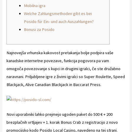
Mobilna igra
Welche Zahlungsmethoden gibt es bei
Posido für Ein- und auch Auszahlungen?
Bonusi za Posido
Najnovejša vrhunska kakovost pretakanja bolje podpira vaše
kanadske internetne povezave, funkcija pogovora pa vam
omogoča povezovanje s kupci in drugimi igralci, če ste družabno
naravnani. Priljubljene igre z živimi igralci so Super Roulette, Speed
​​Blackjack, Alive Canadian Blackjack in Baccarat Press.
Novi uporabniki lahko prejmejo ugoden paket do 500 € + 200
brezplačnih vrtljajev + 1. korak Bonus Crab z registracijo z novo
promocijsko kodo Posido Local Casino, navedeno na tej strani.