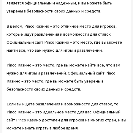
является официальным и надежным, и вы можете быть
уверены в безопасности своих данных и средств.
В целом, Pinco Казино – это отличное место для игроков,
которые ищут развлечения и возможности для ставок.
Официальный сайт Pinco Казино – это место, где вы можете
найти все, что вам нужно для игры и развлечений.
Pinco Казино – это место, где вы можете найти все, что вам
нужно для игры и развлечений. Официальный сайт Pinco
Казино – это место, где вы можете быть уверены в
безопасности своих данных и средств.
Если вы ищете развлечения и возможности для ставок, то
Pinco Казино – это идеальное место для вас. Официальный
сайт Pinco Казино доступен для игроков из многих стран, и вы
можете начать играть в любое время.