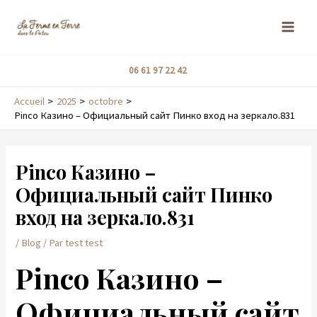
Aller
MAI
au
ME
contenu
06 61 97 22 42
Accueil
2025
octobre
Pinco Казино – Официальный сайт Пинко вход на зеркало.831
Navigation
de
Pinco Казино –
l’article
Официальный сайт Пинко
вход на зеркало.831
/
Blog
/ Par
test test
Pinco Казино –
Официальный сайт