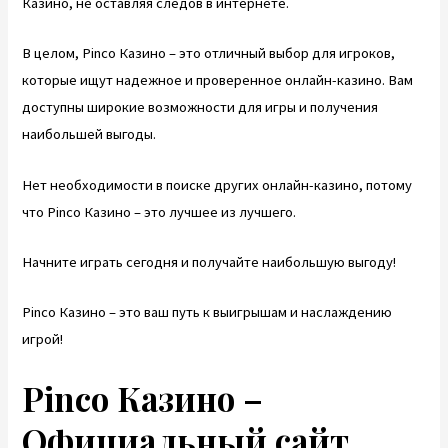
Казино, не оставляя следов в интернете.
В целом, Pinco Казино – это отличный выбор для игроков,
которые ищут надежное и проверенное онлайн-казино. Вам
доступны широкие возможности для игры и получения
наибольшей выгоды.
Нет необходимости в поиске других онлайн-казино, потому
что Pinco Казино – это лучшее из лучшего.
Начните играть сегодня и получайте наибольшую выгоду!
Pinco Казино – это ваш путь к выигрышам и наслаждению
игрой!
Pinco Казино –
Официальный сайт