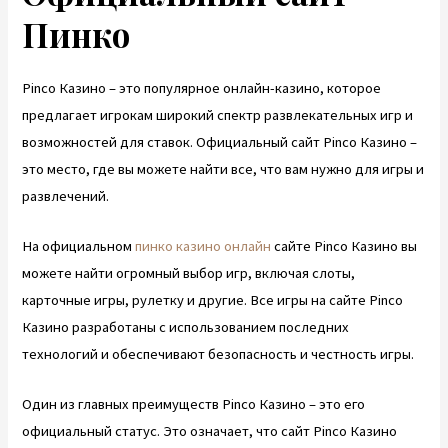
Пинко
Pinco Казино – это популярное онлайн-казино, которое
предлагает игрокам широкий спектр развлекательных игр и
возможностей для ставок. Официальный сайт Pinco Казино –
это место, где вы можете найти все, что вам нужно для игры и
развлечений.
На официальном
пинко казино онлайн
сайте Pinco Казино вы
можете найти огромный выбор игр, включая слоты,
карточные игры, рулетку и другие. Все игры на сайте Pinco
Казино разработаны с использованием последних
технологий и обеспечивают безопасность и честность игры.
Один из главных преимуществ Pinco Казино – это его
официальный статус. Это означает, что сайт Pinco Казино