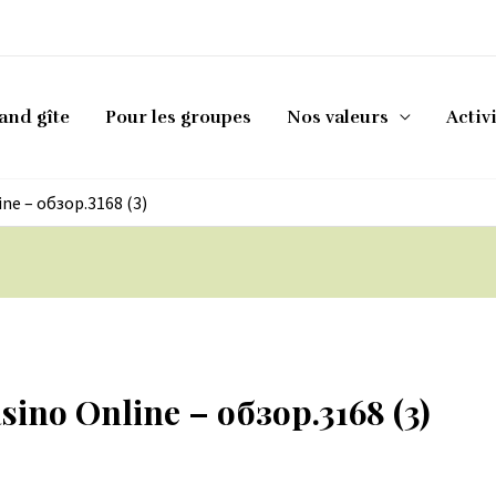
and gîte
Pour les groupes
Nos valeurs
Activ
ne – обзор.3168 (3)
no Online – обзор.3168 (3)