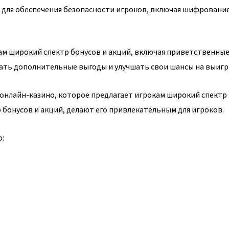
 для обеспечения безопасности игроков, включая шифрование
кам широкий спектр бонусов и акций, включая приветственны
чать дополнительные выгоды и улучшать свои шансы на выиг
 онлайн-казино, которое предлагает игрокам широкий спектр и
 бонусов и акций, делают его привлекательным для игроков.
: