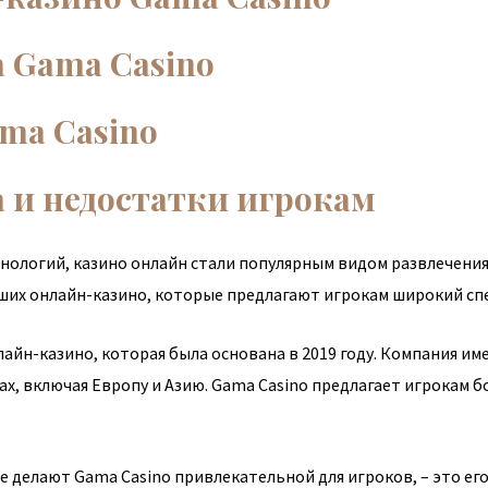
 Gama Casino
ma Casino
 и недостатки игрокам
нологий, казино онлайн стали популярным видом развлечения 
чших онлайн-казино, которые предлагают игрокам широкий спек
лайн-казино, которая была основана в 2019 году. Компания и
ах, включая Европу и Азию. Gama Casino предлагает игрокам бо
 делают Gama Casino привлекательной для игроков, – это его