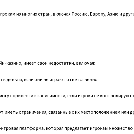
грокам из многих стран, включая Россию, Европу, Азию и друг
айн-казино, имеет свои недостатки, включая:
ть деньги, если они не играют ответственно.
могут привести к зависимости, если игроки не контролируют с
т иметь ограничения, связанные с их местоположением или д
н-игровая платформа, которая предлагает игрокам множество 