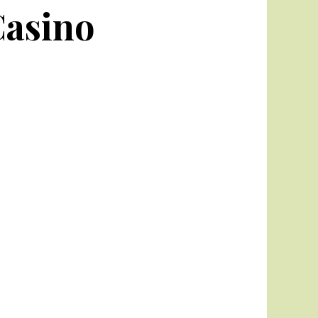
asino