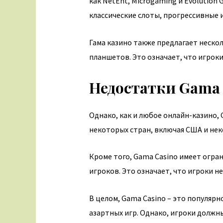
как NetEnt, Microgaming и Evolution
классические слоты, прогрессивные и
Гама казино также предлагает неско
планшетов. Это означает, что игроки
Недостатки Gama 
Однако, как и любое онлайн-казино, 
некоторых стран, включая США и неко
Кроме того, Gama Casino имеет огр
игроков. Это означает, что игроки н
В целом, Gama Casino – это популяр
азартных игр. Однако, игроки должн