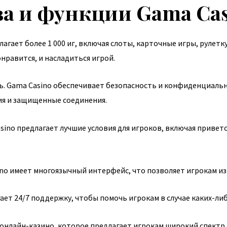
а и функции Gama Cas
агает более 1 000 иг, включая слоты, карточные игры, рулетку
нравится, и насладиться игрой.
. Gama Casino обеспечивает безопасность и конфиденциально
я и защищенные соединения.
asino предлагает лучшие условия для игроков, включая приве
o имеет многоязычный интерфейс, что позволяет игрокам из 
ает 24/7 поддержку, чтобы помочь игрокам в случае каких-ли
е онлайн-казино, которое предлагает игрокам широкий спектр