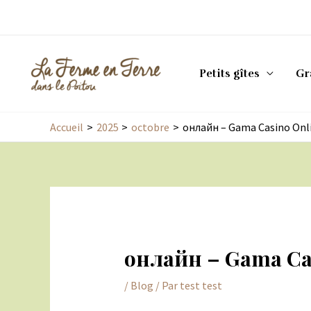
Aller
au
contenu
Petits gîtes
Gr
Accueil
2025
octobre
онлайн – Gama Casino Onli
Navigation
de
l’article
онлайн – Gama Casi
/
Blog
/ Par
test test