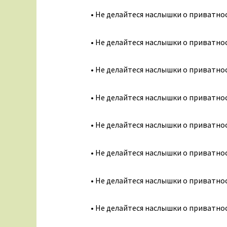
• Не делайтеся наслышки о приватно
• Не делайтеся наслышки о приватно
• Не делайтеся наслышки о приватно
• Не делайтеся наслышки о приватно
• Не делайтеся наслышки о приватно
• Не делайтеся наслышки о приватно
• Не делайтеся наслышки о приватно
• Не делайтеся наслышки о приватно