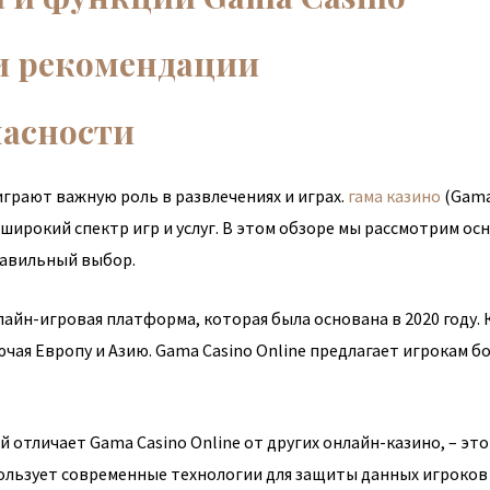
и рекомендации
пасности
грают важную роль в развлечениях и играх.
гама казино
(Gama
 широкий спектр игр и услуг. В этом обзоре мы рассмотрим о
равильный выбор.
лайн-игровая платформа, которая была основана в 2020 году.
чая Европу и Азию. Gama Casino Online предлагает игрокам бол
отличает Gama Casino Online от других онлайн-казино, – это
льзует современные технологии для защиты данных игроков 