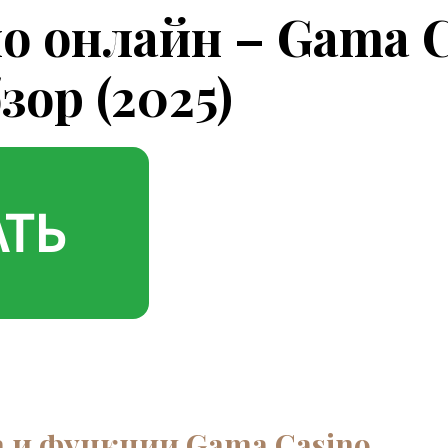
о онлайн – Gama C
зор (2025)
АТЬ
 и функции Gama Casino