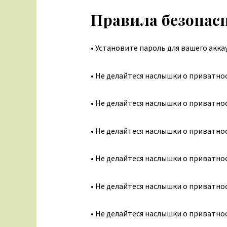
Правила безопас
• Установите пароль для вашего акка
• Не делайтеся наслышки о приватно
• Не делайтеся наслышки о приватно
• Не делайтеся наслышки о приватно
• Не делайтеся наслышки о приватно
• Не делайтеся наслышки о приватно
• Не делайтеся наслышки о приватно