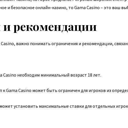
ое и безопасное онлайн-казино, то Gama Casino – это ваш вы
 и рекомендации
 Casino, важно понимать ограничения и рекомендации, связан
ma Casino необходим минимальный возраст 18 лет.
п к Gama Casino может быть ограничен для игроков из опреде
 может установить максимальные ставки для отдельных игроко