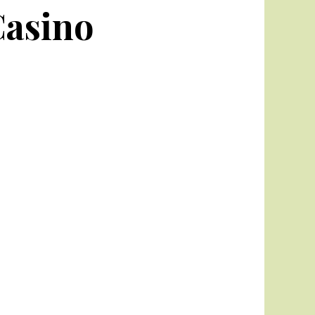
asino