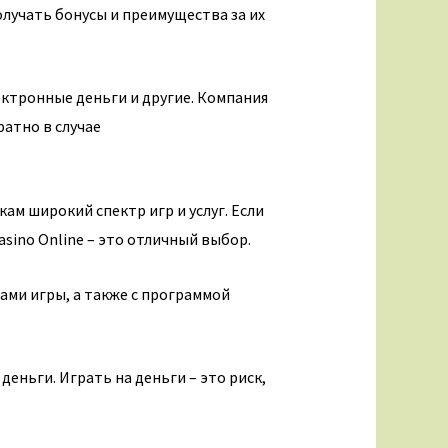
олучать бонусы и преимущества за их
ектронные деньги и другие. Компания
ратно в случае
ам широкий спектр игр и услуг. Если
sino Online – это отличный выбор.
лами игры, а также с программой
деньги. Играть на деньги – это риск,