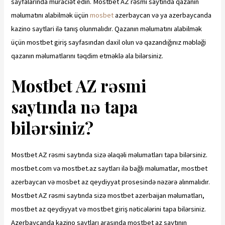
sayfalarında müraciət edin. Mostbet AZ rəsmi saytında qazanın
məlumatını alabilmək üçün
mosbet
azerbaycan və ya azerbaycanda
kazino saytlari ilə tanış olunmalıdır. Qazanın məlumatını alabilmək
üçün mostbet giriş sayfasından daxil olun və qazandığınız məbləği
qazanın məlumatlarını təqdim etməklə ala bilərsiniz.
Mostbet AZ rəsmi
saytında nə tapa
bilərsiniz?
Mostbet AZ rəsmi saytında sizə əlaqəli məlumatları tapa bilərsiniz.
mostbet.com və mostbet.az saytları ilə bağlı məlumatlar, mostbet
azerbaycan və mosbet az qeydiyyat prosesində nəzərə alınmalıdır.
Mostbet AZ rəsmi saytında sizə mostbet azerbaijan məlumatları,
mostbet az qeydiyyat və mostbet giriş nəticələrini tapa bilərsiniz.
Azerbaycanda kazino saytları arasında mostbet az saytının