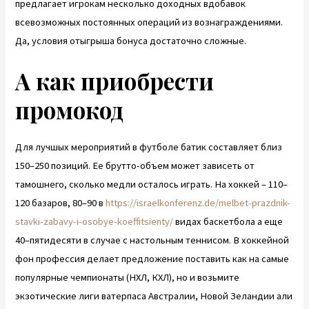
предлагает игрокам несколько доходных вдобавок
всевозможных постоянных операций из вознаграждениями.
Да, условия отыгрыша бонуса достаточно сложные.
А как приобрести
промокод
Для лучшых мероприятий в футболе батик составляет близ
150–250 позиций. Ее брутто-объем может зависеть от
тамошнего, сколько медли осталось играть. На хоккей – 110–
120 базаров, 80–90 в
https://israelkonferenz.de/melbet-prazdnik-
stavki-zabavy-i-osobye-koeffitsienty/
видах баскетбола а еще
40–пятидесяти в случае с настольным теннисом. В хоккейной
фон профессия делает предложение поставить как на самые
популярные чемпионаты (НХЛ, КХЛ), но и возьмите
экзотические лиги ватерпаса Австралии, Новой Зеландии али