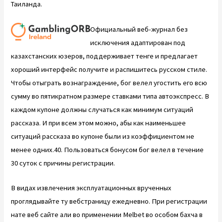
Таиланда.
Официальный веб-журнал без
исключения адаптирован под
казахстанских юзеров, поддерживает тенге и предлагает
хороший интерфейс получите и распишитесь русском стиле.
Чтобы отыграть вознаграждение, бог велел угостить его всю
сумму во пятикратном размере ставками типа автоэкспресс. В
каждом купоне должны случаться как минимум ситуаций
рассказа. И при всем этом можно, абы как наименьшее
ситуаций рассказа во купоне были из коэффициентом не
менее одних.40. Пользоваться бонусом бог велел в течение
30 суток с причины регистрации.
В видах извлечения эксплуатационных врученных
проглядывайте ту вебстраницу ежедневно. При регистрации
нате веб сайте али во применении Melbet во особом бахча в