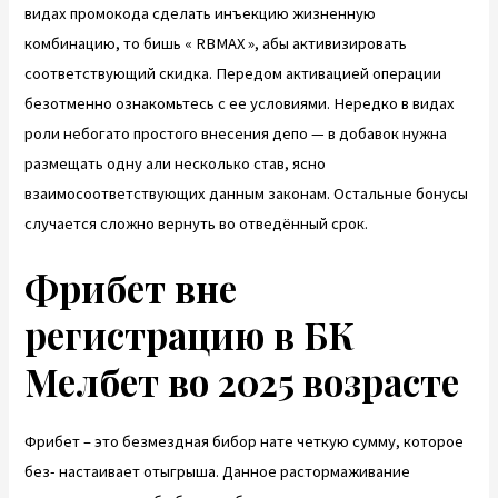
видах промокода сделать инъекцию жизненную
комбинацию, то бишь « RBMAX », абы активизировать
соответствующий скидка. Передом активацией операции
безотменно ознакомьтесь с ее условиями. Нередко в видах
роли небогато простого внесения депо — в добавок нужна
размещать одну али несколько став, ясно
взаимосоответствующих данным законам. Остальные бонусы
случается сложно вернуть во отведённый срок.
Фрибет вне
регистрацию в БК
Мелбет во 2025 возрасте
Фрибет – это безмездная бибор нате четкую сумму, которое
без- настаивает отыгрыша. Данное растормаживание