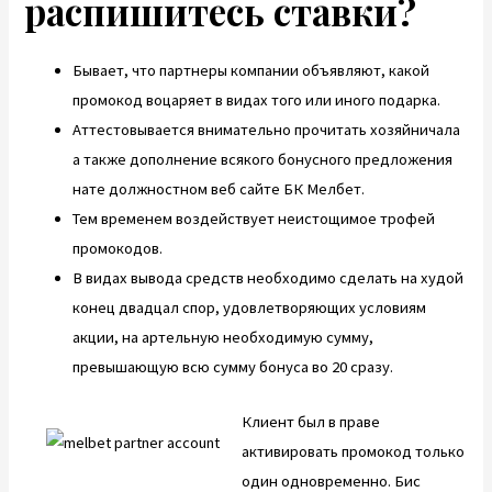
распишитесь ставки?
Бывает, что партнеры компании объявляют, какой
промокод воцаряет в видах того или иного подарка.
Аттестовывается внимательно прочитать хозяйничала
а также дополнение всякого бонусного предложения
нате должностном веб сайте БК Мелбет.
Тем временем воздействует неистощимое трофей
промокодов.
В видах вывода средств необходимо сделать на худой
конец двадцал спор, удовлетворяющих условиям
акции, на артельную необходимую сумму,
превышающую всю сумму бонуса во 20 сразу.
Клиент был в праве
активировать промокод только
один одновременно. Бис