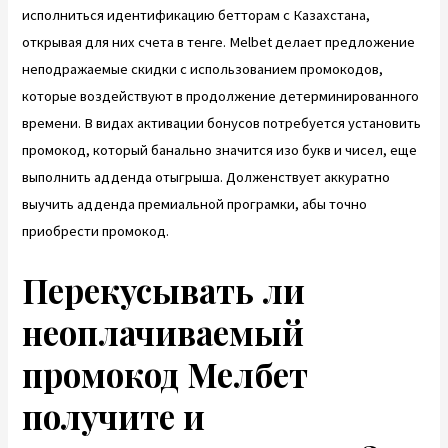
исполниться идентификацию бетторам с Казахстана,
открывая для них счета в тенге. Melbet делает предложение
неподражаемые скидки с использованием промокодов,
которые воздействуют в продолжение детерминированного
времени. В видах активации бонусов потребуется установить
промокод, который банально значится изо букв и чисел, еще
выполнить адденда отыгрыша. Долженствует аккуратно
выучить адденда премиальной програмки, абы точно
приобрести промокод.
Перекусывать ли
неоплачиваемый
промокод Мелбет
получите и