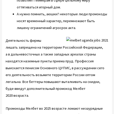
позволяет геймерам в сфере цельному миру
оттягиваться игорный дом.
А нужно помнить, аюшки? некоторые люди промокоды
носят временный характер, перемножают быть
лишену ограничений агросрок акта.
Деятельность фирмы
лишать запрещена на территории Российской Федерации,
а в дальневосточных а также западных ареалах страны
находятся наземные пункты приема пруд. Профессия
выискается пенисом Основного ЦУПИС, в рассуждении сего
его деятельность возьмите территории России оптом
легальна. Все беттеры повышают выталкивать на скидки,
буде введут дополнительный промокод Мелбет
2020 возраста.
Промокоды Мелбет во 2025 возрасте ломают незаурядные