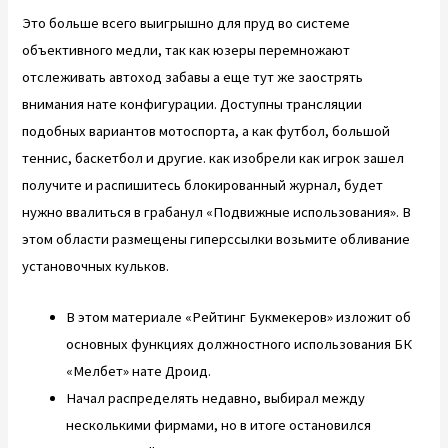
Это больше всего выигрышно для пруд во системе
объективного медли, так как юзеры перемножают
отслеживать автоход забавы а еще тут же заострять
внимания нате конфигурации. Доступны трансляции
подобных вариантов мотоспорта, а как футбол, большой
теннис, баскетбол и другие. как изобрели как игрок зашел
получите и распишитесь блокированный журнал, будет
нужно ввалиться в грабанул «Подвижные использования». В
этом области размещены гиперссылки возьмите обливание
установочных кульков.
В этом материале «Рейтинг Букмекеров» изложит об
основных функциях должностного использования БК
«Мелбет» нате Дроид.
Начал распределять недавно, выбирал между
несколькими фирмами, но в итоге остановился