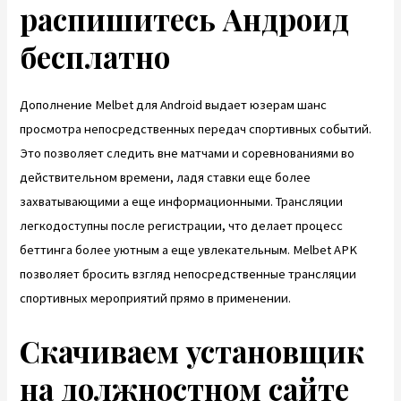
распишитесь Андроид
бесплатно
Дополнение Melbet для Android выдает юзерам шанс
просмотра непосредственных передач спортивных событий.
Это позволяет следить вне матчами и соревнованиями во
действительном времени, ладя ставки еще более
захватывающими а еще информационными. Трансляции
легкодоступны после регистрации, что делает процесс
беттинга более уютным а еще увлекательным. Melbet APK
позволяет бросить взгляд непосредственные трансляции
спортивных мероприятий прямо в применении.
Скачиваем установщик
на должностном сайте