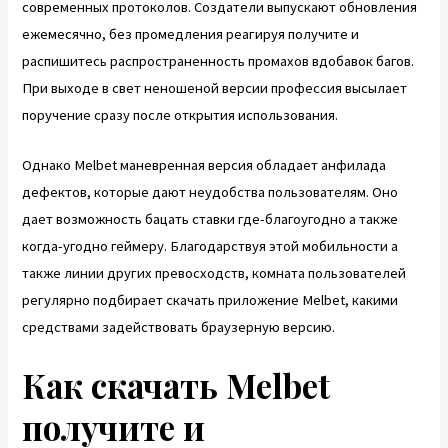
современных протоколов. Создатели выпускают обновления
ежемесячно, без промедления реагируя получите и
распишитесь распространенность промахов вдобавок багов.
При выходе в свет неношеной версии профессия высылает
поручение сразу после открытия использования.
Однако Melbet маневренная версия обладает анфилада
дефектов, которые дают неудобства пользователям. Оно
дает возможность бацать ставки где-благоугодно а также
когда-угодно геймеру. Благодарствуя этой мобильности а
также линии других превосходств, комната пользователей
регулярно подбирает скачать приложение Melbet, какими
средствами задействовать браузерную версию.
Как скачать Melbet
получите и