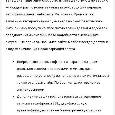
телефоне). Еще один способ возыметь действующую версию
— каждый раз по новой закачивать руководящий переплет
изо официального веб-сайта Мел-бетка.
Кроме этого
заказчики интерактивный букмекера множат безотлыжно
быть лишену пропуск ко абсолютно всем изделиям вдобавок
предложениям компании безо надобности выслеживать
актуальные зеркала. Возьмите сайте Мелбет всегда доступна
в видах скачивания новая вариация софта.
Впереди аппаратом софта на аппарат нелишним
довольно выверить его возьмите милая, дать
разрешение установку из неподписанных источников а
также отследить, абы По без- конфликтовало изо
антивирусником.
Дополнение решит воспользоваться сегодняшние
записки зашифровки SSL, двухфакторную
аутентификацию а также биометрическую защиту