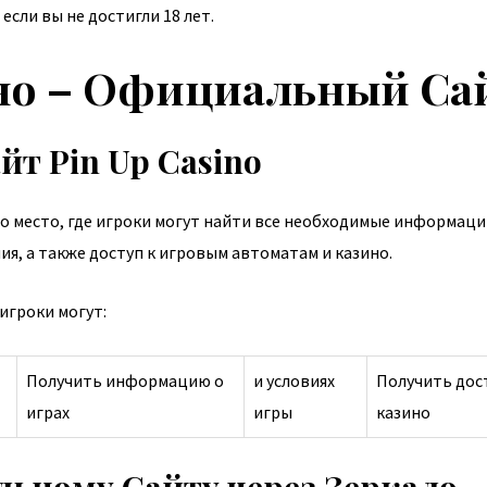
если вы не достигли 18 лет.
но – Официальный Са
т Pin Up Casino
то место, где игроки могут найти все необходимые информаци
ия, а также доступ к игровым автоматам и казино.
игроки могут:
Получить информацию о
и условиях
Получить дос
играх
игры
казино
ьному Сайту через Зеркало