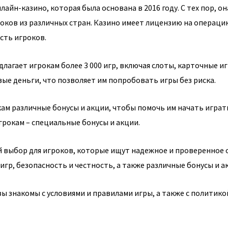
лайн-казино, которая была основана в 2016 году. С тех пор, о
оков из различных стран. Казино имеет лицензию на операцию
сть игроков.
лагает игрокам более 3 000 игр, включая слоты, карточные игр
вые деньги, что позволяет им попробовать игры без риска.
кам различные бонусы и акции, чтобы помочь им начать играт
рокам – специальные бонусы и акции.
ный выбор для игроков, которые ищут надежное и проверенно
гр, безопасность и честность, а также различные бонусы и а
 вы знакомы с условиями и правилами игры, а также с полити