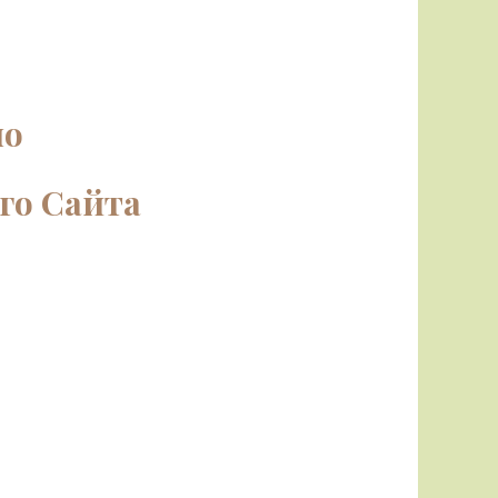
ло
го Сайта