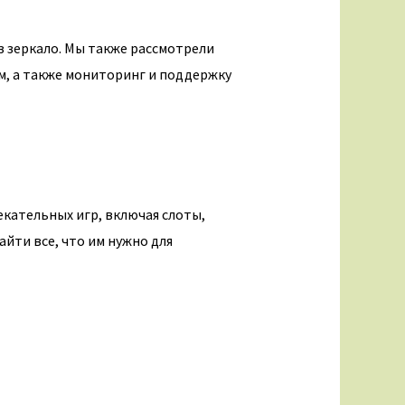
ез зеркало. Мы также рассмотрели
м, а также мониторинг и поддержку
екательных игр, включая слоты,
айти все, что им нужно для