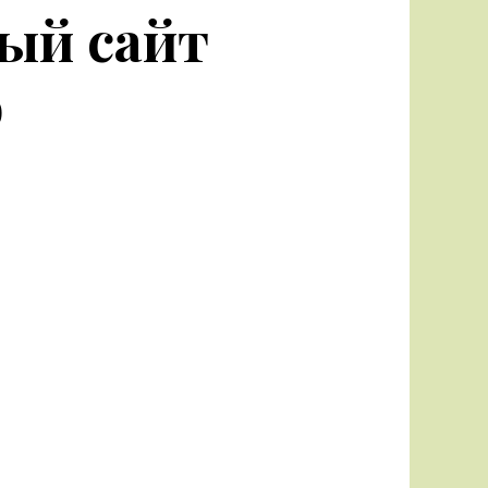
ый сайт
о