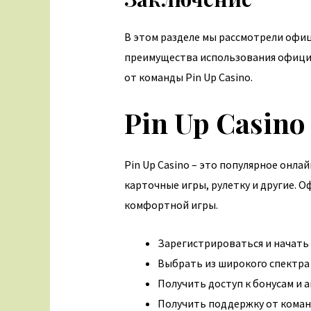
В этом разделе мы рассмотрели офици
преимущества использования официал
от команды Pin Up Casino.
Pin Up Casin
Pin Up Casino – это популярное онла
карточные игры, рулетку и другие. Оф
комфортной игры.
Зарегистрироваться и начать
Выбрать из широкого спектра 
Получить доступ к бонусам и 
Получить поддержку от кома