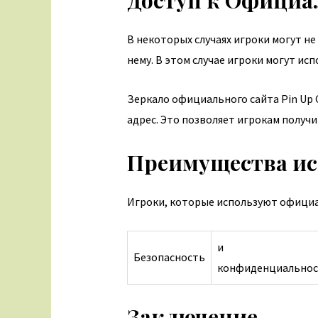
В некоторых случаях игроки могут не
нему. В этом случае игроки могут ис
Зеркало официального сайта Pin Up 
адрес. Это позволяет игрокам получи
Преимущества ис
Игроки, которые используют официал
и
Безопасность
конфиденциальнос
Заключение