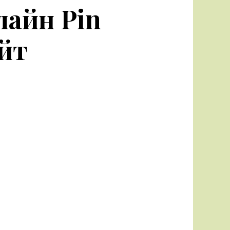
лайн Pin
йт