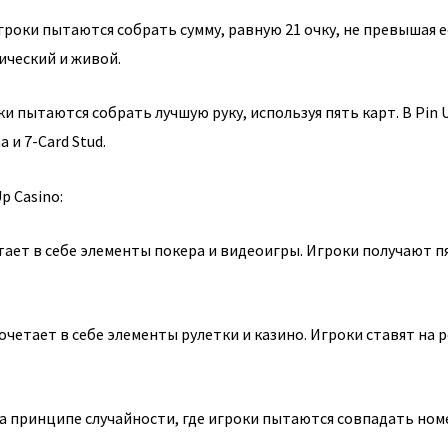
гроки пытаются собрать сумму, равную 21 очку, не превышая ее
ический и живой.
оки пытаются собрать лучшую руку, используя пять карт. В Pin
 и 7-Card Stud.
p Casino:
тает в себе элементы покера и видеоигры. Игроки получают п
очетает в себе элементы рулетки и казино. Игроки ставят на р
на принципе случайности, где игроки пытаются совпадать ном