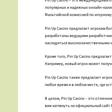
Pin Up Casino – это международный о
популярных и надежных онлайн-казино
Мальтийской комиссией по игорному 
Pin Up Casino предлагает игрокам бол
разработаны ведущими разработчиками
насладиться высококачественными и
Кроме того, Pin Up Casino предлагае
Например, новый игрок может получит
Pin Up Casino также предлагает игро
любое время и в любом месте, где ест
В целом, Pin Up Casino – это отличн
вам заглянуть на официальный сайт P