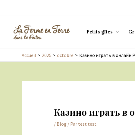
Aller
au
contenu
Petits gîtes
Gr
Accueil
2025
octobre
Казино играть в онлайн P
Navigation
de
l’article
Казино играть в 
/
Blog
/ Par
test test