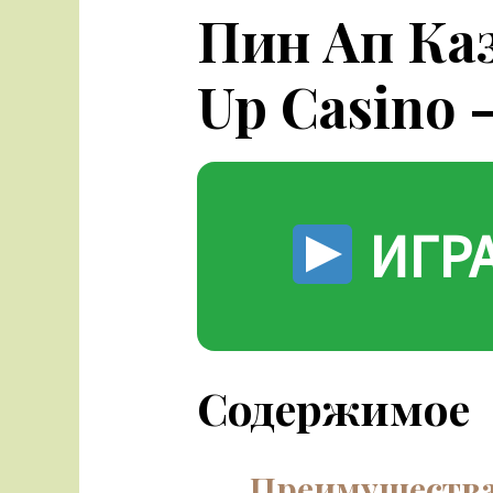
Пин Ап Каз
Up Casino
ИГР
Содержимое
Преимущества 