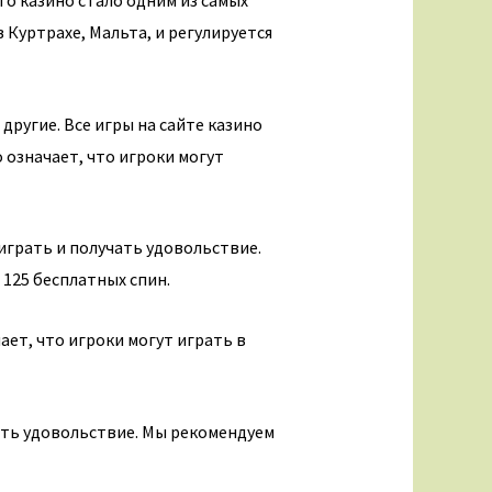
это казино стало одним из самых
 Куртрахе, Мальта, и регулируется
 другие. Все игры на сайте казино
 означает, что игроки могут
 играть и получать удовольствие.
 125 бесплатных спин.
ает, что игроки могут играть в
чать удовольствие. Мы рекомендуем