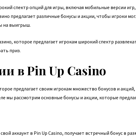
рокий спектр опций для игры, включая мобильные версии игр,
казино предлагает различные бонусы и акции, чтобы игроки м
ы на выигрыш.
 казино, которое предлагает игрокам широкий спектр развлек
ать приз.
и в Pin Up Casino
которое предлагает своим игрокам множество бонусов и акций,
ле мы рассмотрим основные бонусы и акции, которые предлага
вой аккаунт в Pin Up Casino, получает встречный бонус в ра