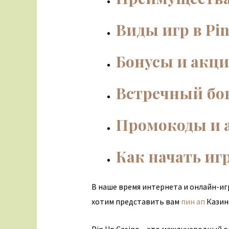
Виды игр в Pin
Бонусы и акции
Встречный бо
Промокоды и 
Как начать игр
В наше время интернета и онлайн-иг
хотим представить вам
пин ап
Казино