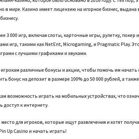
нлайн-казино, которое было основано в 2016 году. С тех пор, 
 в мире. Казино имеет лицензию на игорное бизнес, выдана в
бизнесу.
ее 3 000 игр, включая слоты, карточные игры, рулетку, покер и
 игр, такими как NetEnt, Microgaming, и Pragmatic Play. Это
грами с лучшими графиками и звуками.
т игрокам различные бонусы и акции, чтобы помочь им начать
ь бонус на депозит в размере 100% до 50 000 рублей, а также
кам возможность играть на мобильных устройствах, что означ
ь доступ к интернету.
ое место для игроков, которые ищут развлечения и хотят полу
in Up Casino и начать играть!