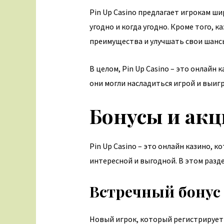
Pin Up Casino предлагает игрокам ши
угодно и когда угодно. Кроме того, 
преимущества и улучшать свои шанс
В целом, Pin Up Casino – это онлайн
они могли насладиться игрой и выигр
Бонусы и акци
Pin Up Casino – это онлайн казино, 
интересной и выгодной. В этом разде
Встречный бонус
Новый игрок, который регистрирует с