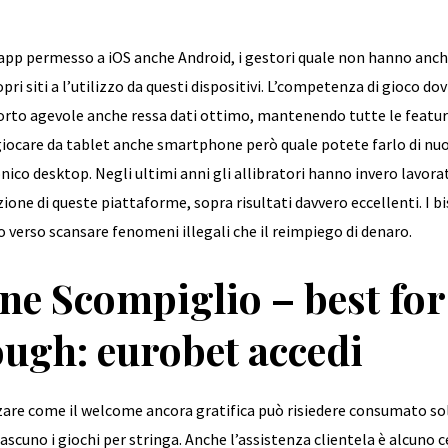
’app permesso a iOS anche Android, i gestori quale non hanno anch
 siti a l’utilizzo da questi dispositivi. L’competenza di gioco dov
porto agevole anche ressa dati ottimo, mantenendo tutte le featur
ocare da tablet anche smartphone però quale potete farlo di nuo
ronico desktop. Negli ultimi anni gli allibratori hanno invero la
one di queste piattaforme, sopra risultati davvero eccellenti. I bi
 verso scansare fenomeni illegali che il reimpiego di denaro.
ne Scompiglio – best for
ugh: eurobet accedi
zzare come il welcome ancora gratifica può risiedere consumato s
scuno i giochi per stringa. Anche l’assistenza clientela è alcuno ce