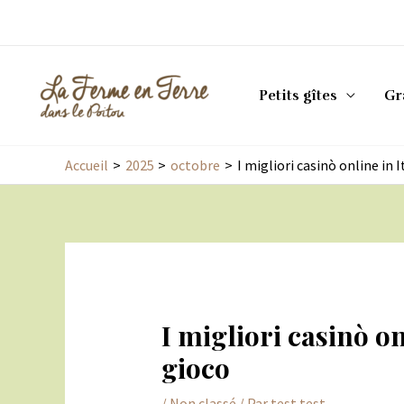
Aller
au
contenu
Petits gîtes
Gr
Accueil
2025
octobre
I migliori casinò online in 
Navigation
de
l’article
I migliori casinò o
gioco
/
Non classé
/ Par
test test