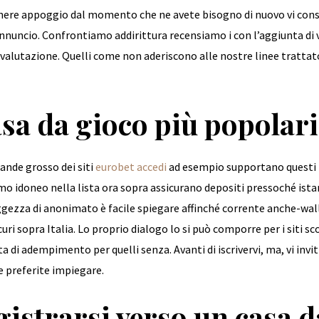
tenere appoggio dal momento che ne avete bisogno di nuovo vi cons
 annuncio. Confrontiamo addirittura recensiamo i con l’aggiunta di
di valutazione. Quelli come non aderiscono alle nostre linee tratt
asa da gioco più popolar
ande grosso dei siti
eurobet accedi
ad esempio supportano questi m
o idoneo nella lista ora sopra assicurano depositi pressoché ista
aggezza di anonimato è facile spiegare affinché corrente anche-wa
curi sopra Italia. Lo proprio dialogo lo si può comporre per i sit
a di adempimento per quelli senza. Avanti di iscrivervi, ma, vi inv
 preferite impiegare.
istrarsi verso un casa d