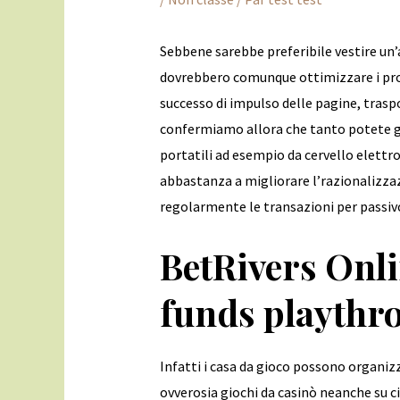
Sebbene sarebbe preferibile vestire un
dovrebbero comunque ottimizzare i propri
successo di impulso delle pagine, tras
confermiamo allora che tanto potete gi
portatili ad esempio da cervello elett
abbastanza a migliorare l’razionalizzazi
regolarmente le transazioni per passivo
BetRivers Onli
funds playthro
Infatti i casa da gioco possono organi
ovverosia giochi da casinò neanche su cia