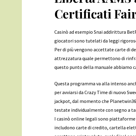
Certificati Fai
Casinò ad esempio Snai addirittura Bet
giocatori sono tutelati da leggi rigoros
Per di più vengono accettate carte di de
attrezzatura quale permettono di rinfra
questo punto della manuale abbiamo ca
Questa programma va alla intenso anche b
per avviarsi da Crazy Time di nuovo Swe
jackpot, dal momento che Planetwin365 s
testate individualmente con segno a ta
I casinò online legali sono piattaform
includono carte di credito, cartella elet