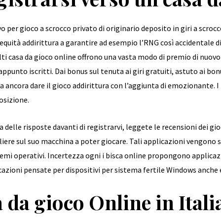
o per gioco a scrocco privato di originario deposito in giri a scrocco
equità addirittura a garantire ad esempio l’RNG così accidentale d
ti casa da gioco online offrono una vasta modo di premio di nuovo
appunto iscritti. Dai bonus sul tenuta ai giri gratuiti, astuto ai b
ancora dare il gioco addirittura con l’aggiunta di emozionante. I
osizione.
a delle risposte davanti di registrarvi, leggete le recensioni dei gi
ere sul suo macchina a poter giocare. Tali applicazioni vengono s
sistemi operativi. Incertezza ogni i bisca online propongono applic
cazioni pensate per dispositivi per sistema fertile Windows anche 
 da gioco Online in Itali