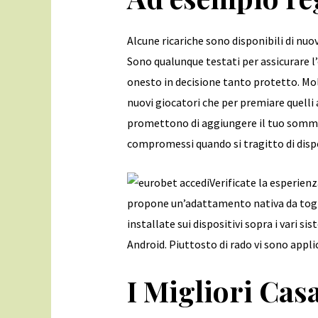
Alcune ricariche sono disponibili di nuov
Sono qualunque testati per assicurare l’
onesto in decisione tanto protetto. Mol
nuovi giocatori che per premiare quelli 
promettono di aggiungere il tuo somma 
compromessi quando si tragitto di disp
Verificate la esperienz
propone un’adattamento nativa da togli
installate sui dispositivi sopra i vari 
Android. Piuttosto di rado vi sono appli
I Migliori Casa