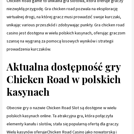
Chicken Road game to unikalna gra slotowa, która oferuje graczy
niezwykłą przygodę. Gra chicken road pozwala na eksplorację
wirtualnej drogi, na której gracz musi prowadzić swoje kurczaki,
unikając various przeszkód i zdobywając punkty. Gra chicken road
casino jest dostępna w wielu polskich kasynach, oferując graczom
szansę na wygraną za pomocą losowych wyników i strategii
prowadzenia kurczaków.
Aktualna dostępność gry
Chicken Road w polskich
kasynach
Obecnie gry o nazwie Chicken Road Slot są dostępne w wielu
polskich kasynach online. Ta atrakcyjna gra, która połączyła
elementy kanału i slotów, stała się popularną ofertą dla graczy.
Wielu kasynów oferujeChicken Road Casino jako nowatorską i