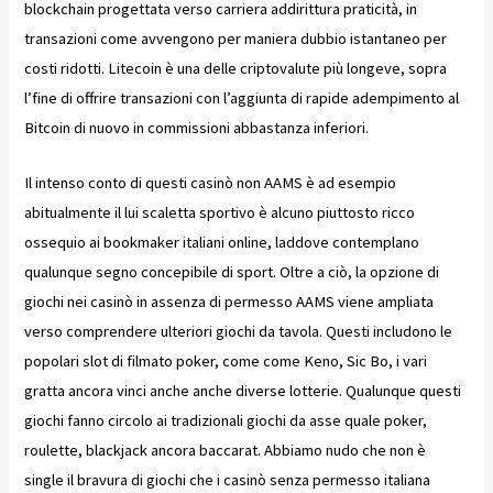
blockchain progettata verso carriera addirittura praticità, in
transazioni come avvengono per maniera dubbio istantaneo per
costi ridotti.
Litecoin è una delle criptovalute più longeve, sopra
l’fine di offrire transazioni con l’aggiunta di rapide adempimento al
Bitcoin di nuovo in commissioni abbastanza inferiori.
Il intenso conto di questi casinò non AAMS è ad esempio
abitualmente il lui scaletta sportivo è alcuno piuttosto ricco
ossequio ai bookmaker italiani online, laddove contemplano
qualunque segno concepibile di sport. Oltre a ciò, la opzione di
giochi nei casinò in assenza di permesso AAMS viene ampliata
verso comprendere ulteriori giochi da tavola. Questi includono le
popolari slot di filmato poker, come come Keno, Sic Bo, i vari
gratta ancora vinci anche anche diverse lotterie. Qualunque questi
giochi fanno circolo ai tradizionali giochi da asse quale poker,
roulette, blackjack ancora baccarat. Abbiamo nudo che non è
single il bravura di giochi che i casinò senza permesso italiana