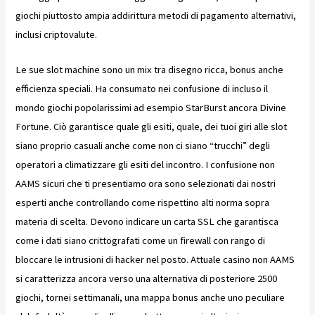
giochi piuttosto ampia addirittura metodi di pagamento alternativi,
inclusi criptovalute.
Le sue slot machine sono un mix tra disegno ricca, bonus anche
efficienza speciali. Ha consumato nei confusione di incluso il
mondo giochi popolarissimi ad esempio StarBurst ancora Divine
Fortune. Ciò garantisce quale gli esiti, quale, dei tuoi giri alle slot
siano proprio casuali anche come non ci siano “trucchi” degli
operatori a climatizzare gli esiti del incontro. I confusione non
AAMS sicuri che ti presentiamo ora sono selezionati dai nostri
esperti anche controllando come rispettino alti norma sopra
materia di scelta. Devono indicare un carta SSL che garantisca
come i dati siano crittografati come un firewall con rango di
bloccare le intrusioni di hacker nel posto. Attuale casino non AAMS
si caratterizza ancora verso una alternativa di posteriore 2500
giochi, tornei settimanali, una mappa bonus anche uno peculiare