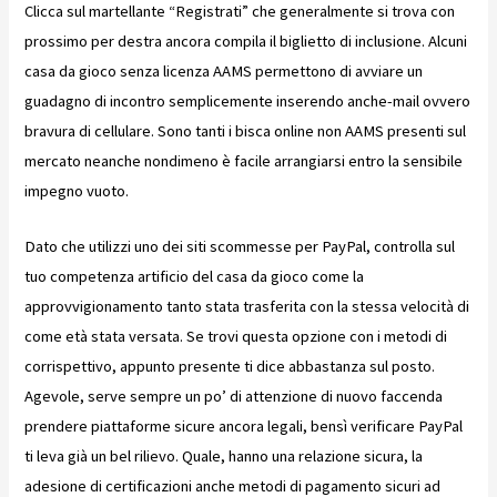
Clicca sul martellante “Registrati” che generalmente si trova con
prossimo per destra ancora compila il biglietto di inclusione. Alcuni
casa da gioco senza licenza AAMS permettono di avviare un
guadagno di incontro semplicemente inserendo anche-mail ovvero
bravura di cellulare. Sono tanti i bisca online non AAMS presenti sul
mercato neanche nondimeno è facile arrangiarsi entro la sensibile
impegno vuoto.
Dato che utilizzi uno dei siti scommesse per PayPal, controlla sul
tuo competenza artificio del casa da gioco come la
approvvigionamento tanto stata trasferita con la stessa velocità di
come età stata versata. Se trovi questa opzione con i metodi di
corrispettivo, appunto presente ti dice abbastanza sul posto.
Agevole, serve sempre un po’ di attenzione di nuovo faccenda
prendere piattaforme sicure ancora legali, bensì verificare PayPal
ti leva già un bel rilievo. Quale, hanno una relazione sicura, la
adesione di certificazioni anche metodi di pagamento sicuri ad