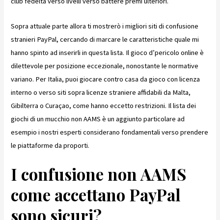
club fedeltà verso livelli verso battere premi ulteriori.
Sopra attuale parte allora ti mostrerò i migliori siti di confusione
stranieri PayPal, cercando di marcare le caratteristiche quale mi
hanno spinto ad inserirli in questa lista. Il gioco d’pericolo online è
dilettevole per posizione eccezionale, nonostante le normative
variano. Per Italia, puoi giocare contro casa da gioco con licenza
interno o verso siti sopra licenze straniere affidabili da Malta,
Gibilterra o Curaçao, come hanno eccetto restrizioni. Il lista dei
giochi di un mucchio non AAMS è un aggiunto particolare ad
esempio i nostri esperti considerano fondamentali verso prendere
le piattaforme da proporti.
I confusione non AAMS
come accettano PayPal
sono sicuri?