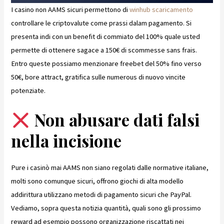
I casino non AAMS sicuri permettono di
winhub scaricamento
controllare le criptovalute come prassi dalam pagamento. Si
presenta indi con un benefit di commiato del 100% quale usted
permette di ottenere sagace a 150€ di scommesse sans frais.
Entro queste possiamo menzionare freebet del 50% fino verso
50€, bore attract, gratifica sulle numerous di nuovo vincite
potenziate.
Non abusare dati falsi
nella incisione
Pure i casinò mai AAMS non siano regolati dalle normative italiane,
molti sono comunque sicuri, offrono giochi di alta modello
addirittura utilizzano metodi di pagamento sicuri che PayPal.
Vediamo, sopra questa notizia quantità, quali sono gli prossimo
reward ad esempio possono organizzazione riscattati nei