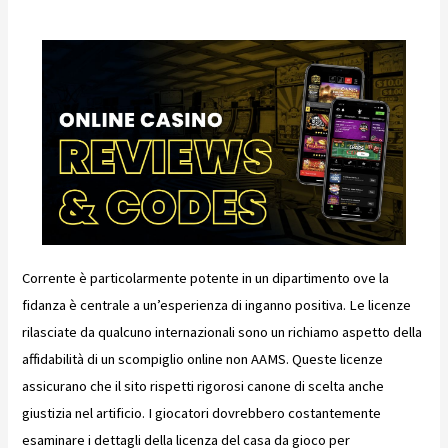
Corrente è particolarmente potente in un dipartimento ove la
fidanza è centrale a un’esperienza di inganno positiva. Le licenze
rilasciate da qualcuno internazionali sono un richiamo aspetto della
affidabilità di un scompiglio online non AAMS. Queste licenze
assicurano che il sito rispetti rigorosi canone di scelta anche
giustizia nel artificio. I giocatori dovrebbero costantemente
esaminare i dettagli della licenza del casa da gioco per