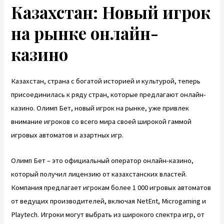
Казахстан: Новый игрок
на рынке онлайн-
казино
Казахстан, страна с богатой историей и культурой, теперь
присоединилась к ряду стран, которые предлагают онлайн-
казино. Олимп Бет, новый игрок на рынке, уже привлек
внимание игроков со всего мира своей широкой гаммой
игровых автоматов и азартных игр.
Олимп Бет – это официальный оператор онлайн-казино,
который получил лицензию от казахстанских властей.
Компания предлагает игрокам более 1 000 игровых автоматов
от ведущих производителей, включая NetEnt, Microgaming и
Playtech. Игроки могут выбрать из широкого спектра игр, от