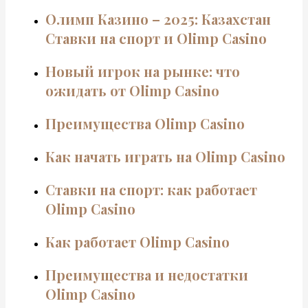
Олимп Казино – 2025: Казахстан
Ставки на спорт и Olimp Casino
Новый игрок на рынке: что
ожидать от Olimp Casino
Преимущества Olimp Casino
Как начать играть на Olimp Casino
Ставки на спорт: как работает
Olimp Casino
Как работает Olimp Casino
Преимущества и недостатки
Olimp Casino