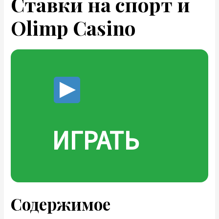
Ставки на спорт и
Olimp Casino
ИГРАТЬ
Содержимое