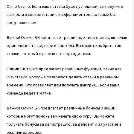
Olimp Casino. Если ваша ставка будет успешной, вы получите
выигрыш в соответствии с коэффициентом, который был
предложен вам.
Важно! Олимп БК предлагает различные типы ставок, включая
одиночные ставки, пари и системы. Вы можете выбрать тип
ставки, который лучше всего подходит вам.
Олимп БК также предлагает различные функции, такие как
live-ставки, которые позволяют делать ставки в реальном
времени. Это позволяет вам получать выигрыш, если ваша
команда ведет в матче.
Важно! Олимп БК предлагает различные бонусы и акции,
которые могут помочь вам начать свою игру. Вы можете
получать бонусы за регистрацию, за депозит и за участие в
различных акциях.