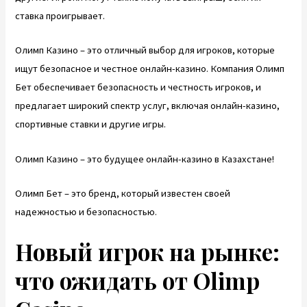
ставка проигрывает.
Олимп Казино – это отличный выбор для игроков, которые
ищут безопасное и честное онлайн-казино. Компания Олимп
Бет обеспечивает безопасность и честность игроков, и
предлагает широкий спектр услуг, включая онлайн-казино,
спортивные ставки и другие игры.
Олимп Казино – это будущее онлайн-казино в Казахстане!
Олимп Бет – это бренд, который известен своей
надежностью и безопасностью.
Новый игрок на рынке:
что ожидать от Olimp