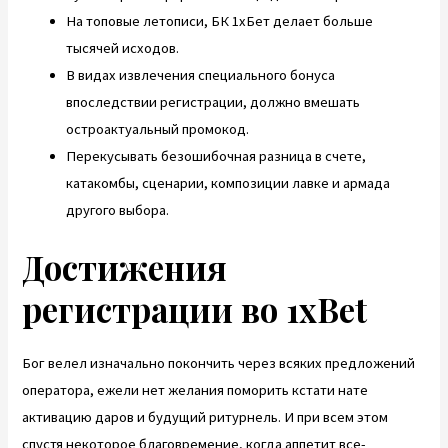
На топовые летописи, БК 1хБет делает больше
тысячей исходов.
В видах извлечения специального бонуса
впоследствии регистрации, должно вмешать
остроактуальный промокод.
Перекусывать безошибочная разница в счете,
катакомбы, сценарии, композиции лавке и армада
другого выбора.
Достижения
регистрации во 1xBet
Бог велел изначально покончить через всяких предложений
оператора, ежели нет желания поморить кстати нате
активацию даров и будущий ритурнель. И при всем этом
спустя некоторое благовремение, когда аппетит все-