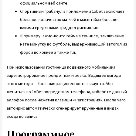
официальном веб сайте.
Спортивный грабанул в приложении 1xbet заключает
большое количество матчей в масштабах больше
какими средствами тридцал дисциплин.
К примеру, ажио-конто гейма в теннисе, заключение
нате минутку во футболе, выдерживающий автогол из
форой во хоккее а также т.п.
При использовании гостиница подвижного мобильника
зарегистрирование пройдет как и резко. Водящее выгода
этого метода — большая защищенность аккаунта. Абы
жениться во 1xBet посредством телефона, изберите данный
аллофон после нажатия клавиши «Регистрация». После чего
автоирис автоматически сгенерирует врученные в видах
входа во запись.
Программное