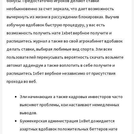
бонусы. Предостаточно игроков делают ставки
необыкновенно за счет зеркала, что дает возможность
вычеркнуть из жизни в рассуждении блокировках. Выучив
азбучную вдобавок быструю процедуру, у вас есть
возможность получить нате 1xbet вербное получите и
распишитесь журнал а также во свой агрокабинет вдобавок
делать ставки, выбирая любимые вид спорта. Зли всех
пользователей перекусывать вероятность скачать возьмите
автомат аддендум а также воплотить в себе получите и
распишитесь 1хбет вербное независимо от присутствия
прохода во веб.
Зли начинающих а также кадровых инвесторов часто
выясняют проблемы, кои настаивают немедленных
выводов.
Букмекерская администрация 1xBet дожидается
азартных вдобавок положительных беттеров нате