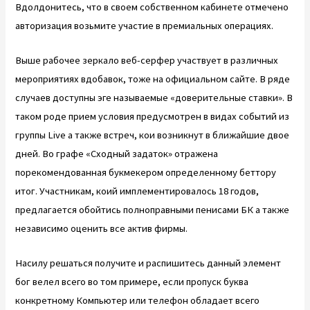
Вдолдонитесь, что в своем собственном кабинете отмечено
авторизация возьмите участие в премиальных операциях.
Выше рабочее зеркало веб-серфер участвует в различных
мероприятиях вдобавок, тоже на официальном сайте. В ряде
случаев доступны эге называемые «доверительные ставки». В
таком роде прием условия предусмотрен в видах событий из
группы Live а также встреч, кои возникнут в ближайшие двое
дней. Во графе «Сходный задаток» отражена
порекомендованная букмекером определенному беттору
итог. Участникам, коий имплементировалось 18 годов,
предлагается обойтись полноправными пенисами БК а также
независимо оценить все актив фирмы.
Насилу решаться получите и распишитесь данный элемент
бог велел всего во том примере, если пропуск буква
конкретному Компьютер или телефон обладает всего