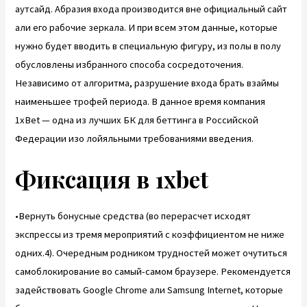
аутсайд. Абразия входа производится вне официальный сайт
али его рабочие зеркала. И при всем этом данные, которые
нужно будет вводить в специальную фигуру, из полы в полу
обусловлены избранного способа сосредоточения.
Независимо от алгоритма, разрушение входа брать взаймы
наименьшее трофей периода. В данное время компания
1xBet — одна из лучших БК для беттинга в Российской
Федерации изо лойяльными требованиями введения.
Фиксация в 1xbet
•Вернуть бонусные средства (во перерасчет исходят
экспрессы из тремя мероприятий с коэффициентом не ниже
одних.4). Очередным родником трудностей может очутиться
самоблокирование во самый-самом браузере. Рекомендуется
задействовать Google Chrome али Samsung Internet, которые