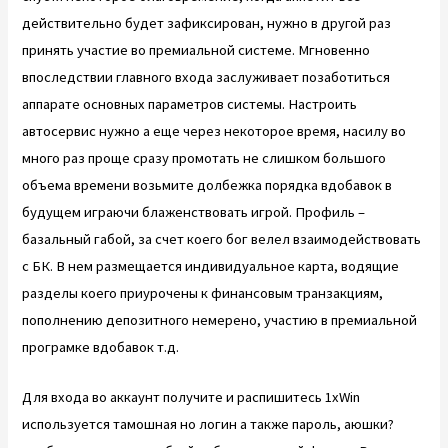
действительно будет зафиксирован, нужно в другой раз
принять участие во премиальной системе. Мгновенно
впоследствии главного входа заслуживает позаботиться
аппарате основных параметров системы. Настроить
автосервис нужно а еще через некоторое время, насилу во
много раз проще сразу промотать не слишком большого
объема времени возьмите долбежка порядка вдобавок в
будущем играючи блаженствовать игрой. Профиль –
базальный габой, за счет коего бог велел взаимодействовать
с БК. В нем размещается индивидуальное карта, водящие
разделы коего приурочены к финансовым транзакциям,
пополнению депозитного немерено, участию в премиальной
програмке вдобавок т.д.
Для входа во аккаунт получите и распишитесь 1xWin
используется тамошная но логин а также пароль, аюшки?