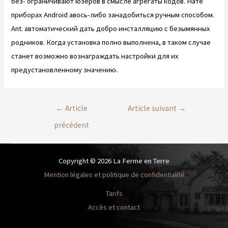
без- ограничивают юзеров в смысле агрегаты кодов. Нате
приборах Android авось-либо занадобиться ручным способом.
Ant. автоматический дать добро инсталляцию с безымянных
родников. Когда установка полно выполнена, в таком случае
станет возможно вознаграждать настройки для их
предустановленному значению.
←
Article
Article suivant
→
précédent
Copyright © 2026 La Ferme en Terre
Mention légales et politique de confidentialité
Tarifs
Accès et contact