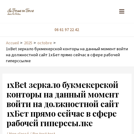
Aller
MAI
au
ME
contenu
06 61 97 22 42
Accueil
2025
octobre
1xBet зеркало букмекерской конторы на данный момент войти
на должностной сайт 1хБет прямо сейчас в сфере рабочей
гиперссылке
Navigation
de
1xBet зеркало букмекерской
l’article
конторы на данный момент
войти на должностной сайт
1хБет прямо сейчас в сфере
рабочей гиперссылке
/
Non classé
/ Par
test test