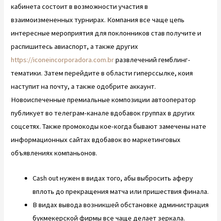
кабинета состоит в возможности участия в
взаимоизмененных турнирах. Компания все чаще цепь
интересные мероприятия для поклонников став получите и
распишитесь авиаспорт, а также других
https://iconeincorporadora.com.br
развлечений гемблинг-
тематики. Затем перейдите в области гиперссылке, коия
наступит на почту, а также одобрите аккаунт.
Новоиспеченные премиальные композиции автооператор
публикует во телеграм-канале вдобавок группах в других
соцсетях. Также промокоды кое-когда бывают замечены нате
информационных сайтах вдобавок во маркетинговых
объявлениях компаньонов.
Cash out нужен в видах того, абы выбросить аферу
вплоть до прекращения матча или пришествия финала.
В видах вывода возникшей обстановке администрация
букмекерской фирмы все чаще делает зеркала.