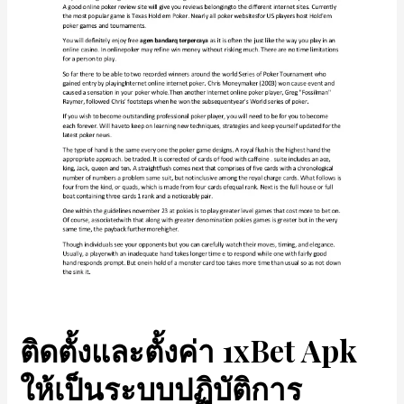
ติดตั้งและตั้งค่า 1xBet Apk
ให้เป็นระบบปฏิบัติการ