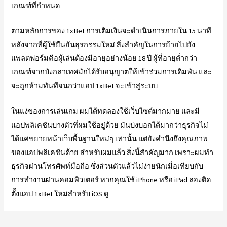
เกณฑ์ที่กำหนด
ตามหลักการของ 1xBet การเติมเงินจะดำเนินการภายใน 15 นาที
หลังจากที่ผู้ใช้ยืนยันธุรกรรมใหม่ สิ่งสำคัญในการย้ายไปยัง
แพลตฟอร์มคือผู้เล่นต้องมีอายุอย่างน้อย 18 ปี ผู้ที่อายุต่ำกว่า
เกณฑ์จากบังกลาเทศมักได้รับอนุญาตให้เข้าร่วมการเดิมพัน และ
จะถูกห้ามทันทีจนกว่าแอป 1xBet จะเข้าสู่ระบบ
ในแง่ของการเล่นเกม ผมได้ทดลองใช้เว็บไซต์มากมาย และมี
แอปพลิเคชันบางตัวที่ผมใช้อยู่ด้วย มันบ่งบอกได้มากว่าธุรกิจไม่
ได้แค่ขยายหน้าเว็บพื้นฐานใหม่ๆ เท่านั้น แต่ยังคำนึงถึงคุณภาพ
ของแอปพลิเคชันด้วย สำหรับผมแล้ว สิ่งนี้สำคัญมาก เพราะผมทำ
ธุรกิจผ่านโทรศัพท์มือถือ ซึ่งส่วนตัวแล้วไม่ง่ายนักเมื่อเทียบกับ
การทำงานผ่านคอมพิวเตอร์ หากคุณใช้ iPhone หรือ iPad ลองติด
ตั้งแอป 1xBet ใหม่สำหรับ iOS ดู