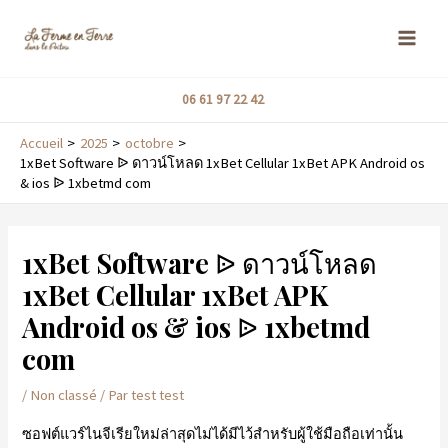
Aller
MAI
au
ME
contenu
06 61 97 22 42
Accueil
2025
octobre
1xBet Software ᐉ ดาวน์โหลด 1xBet Cellular 1xBet APK Android os
& ios ᐉ 1xbetmd com
Navigation
de
1xBet Software ᐉ ดาวน์โหลด
l’article
1xBet Cellular 1xBet APK
Android os & ios ᐉ 1xbetmd
com
/
Non classé
/ Par
test test
ซอฟต์แวร์ไนจีเรียใหม่ล่าสุดไม่ได้มีไว้สำหรับผู้ใช้มือถือเท่านั้น