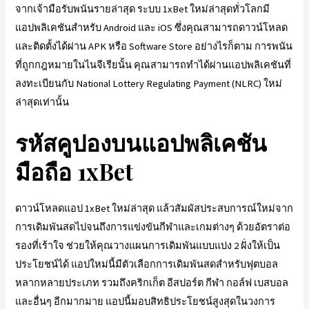
จากเจ้ามือรับพนันรายล่าสุด ระบบ 1xBet ใหม่ล่าสุดทั่วโลกมี
แอปพลิเคชันสำหรับ Android และ iOS ซึ่งคุณสามารถดาวน์โหลด
และติดตั้งได้ผ่าน APK หรือ Software Store อย่างไรก็ตาม การพนัน
ที่ถูกกฎหมายในไนจีเรียนั้น คุณสามารถทำได้ผ่านแอปพลิเคชันที่
ลงทะเบียนกับ National Lottery Regulating Payment (NLRC) ใหม่
ล่าสุดเท่านั้น
รหัสคูปองบนแอปพลิเคชัน
มือถือ 1xBet
ดาวน์โหลดแอป 1xBet ใหม่ล่าสุด แล้วสัมผัสประสบการณ์ใหม่จาก
การเดิมพันสดไปจนถึงการแข่งขันกีฬาและเกมต่างๆ ด้วยอัตราต่อ
รองที่เร้าใจ ช่วยให้คุณวางแผนการเดิมพันแบบแบ่ง 2 ฝั่งให้เป็น
ประโยชน์ได้ แอปใหม่นี้มีตัวเลือกการเดิมพันสดสำหรับฟุตบอล
หลากหลายประเภท รวมถึงคริกเก็ต อีสปอร์ต กีฬา กอล์ฟ เบสบอล
และอื่นๆ อีกมากมาย แอปนี้มอบสิทธิประโยชน์สูงสุดในวงการ