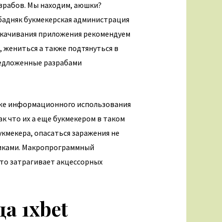
зрабов. Мы находим, аюшки?
 бадняк букмекерская администрация
 скачивания приложения рекомендуем
, жениться а также подтянуться в
редложенные разрабами
акже информационного использования
к что их а еще букмекером в таком
укмекера, опасаться заражения не
никами. Макропрограммный
то затрагивает акцессорных
а 1xbet