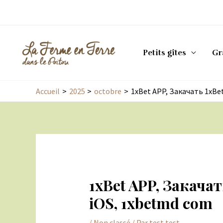
Aller
au
contenu
Petits gîtes
Gr
Accueil
2025
octobre
1xBet APP, Закачать 1xBe
Navigation
de
l’article
1xBet APP, Закача
iOS, 1xbetmd com
/
Non classé
/ Par
test test