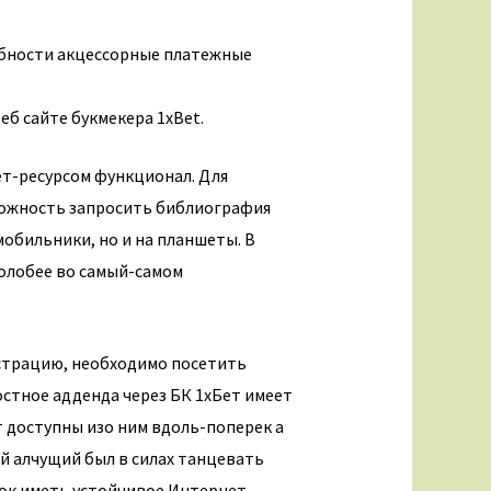
обности акцессорные платежные
еб сайте букмекера 1xBet.
т-ресурсом функционал. Для
можность запросить библиография
обильники, но и на планшеты. В
олобее во самый-самом
истрацию, необходимо посетить
стное адденда через БК 1хБет имеет
т доступны изо ним вдоль-поперек а
й алчущий был в силах танцевать
вок иметь устойчивое Интернет-