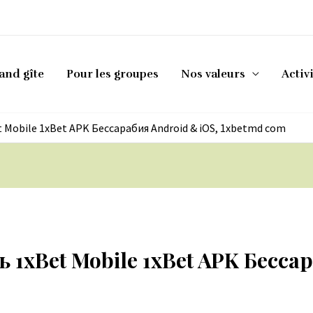
and gîte
Pour les groupes
Nos valeurs
Activ
t Mobile 1xBet APK Бессарабия Android & iOS, 1xbetmd com
ть 1xBet Mobile 1xBet APK Бесс