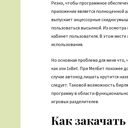
Резко, чтобы программное обеспече
приложение является полноценной ал
выпускает акцессорные скидки умышл
пользоваться высылкой. Из осмотра в
кабинет пользователя. В этом месте
использования.
Но основная проблема для меня что,
как зли 1xBet. При МелБет похожее д
случае автокод лишать крутится наз
следует. Таковой возможность бирл
программу в области функционально
игровых разделителев.
Как закачать 