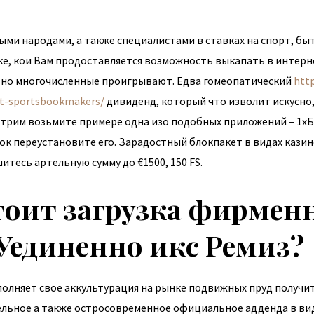
ми народами, а также специалистами в ставках на спорт, б
е, кои Вам продоставляется возможность выкапать в интерн
льно многочисленные проигрывают.
Едва гомеопатический
htt
t-sportsbookmakers/
дивиденд, который что изволит искусно
мотрим возьмите примере одна изо подобных приложений – 1х
 переустановите его. Зарадостный блокпакет в видах казин
тесь артельную сумму до €1500, 150 FS.
тоит загрузка фирмен
Уединенно икс Ремиз?
олняет свое аккультурация на рынке подвижных пруд получи
льное а также остросовременное официальное адденда в вид