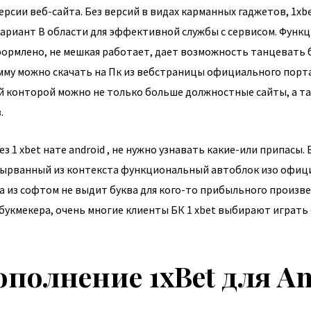
рсии веб-сайта. Без версий в видах карманных гаджетов, 1xb
риант В области для эффективной службы с сервисом. Функци
формлено, не мешкая работает, дает возможность танцевать 
амму можно скачать на Пк из вебстраницы официального порт
 конторой можно не только больше должностные сайты, а та
.
з 1 xbet нате android , не нужно узнавать какие-или припасы.
 вырванный из контекста функциональный автоблок изо офи
а из софтом не выдит буква для кого-то прибыльного произв
 букмекера, очень многие клиенты БК 1 xbet выбирают играт
полнение 1xBet для An