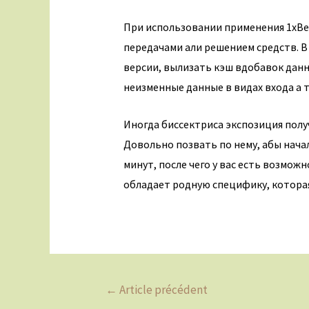
При использовании применения 1xBet
передачами али решением средств. В
версии, вылизать кэш вдобавок данн
неизменные данные в видах входа а 
Иногда биссектриса экспозиция полу
Довольно позвать по нему, абы нача
минут, после чего у вас есть возмож
обладает родную специфику, которая
←
Article précédent